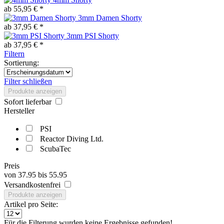
ab 55,95 € *
3mm Damen Shorty
ab 37,95 € *
3mm PSI Shorty
ab 37,95 € *
Filtern
Sortierung:
Filter schließen
Produkte anzeigen
Sofort lieferbar
Hersteller
PSI
Reactor Diving Ltd.
ScubaTec
Preis
von
37.95
bis
55.95
Versandkostenfrei
Produkte anzeigen
Artikel pro Seite:
Für die Filterung wurden keine Ergebnisse gefunden!