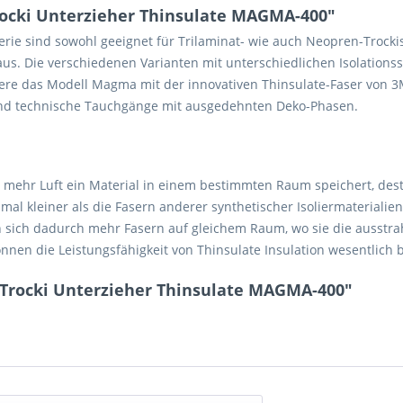
ocki Unterzieher Thinsulate MAGMA-400"
 Serie sind sowohl geeignet für Trilaminat- wie auch Neopren-Trocki
s. Die verschiedenen Varianten mit unterschiedlichen Isolationsst
e das Modell Magma mit der innovativen Thinsulate-Faser von 3M
 und technische Tauchgänge mit ausgedehnten Deko-Phasen.
mehr Luft ein Material in einem bestimmten Raum speichert, desto 
mal kleiner als die Fasern anderer synthetischer Isoliermaterialie
sich dadurch mehr Fasern auf gleichem Raum, wo sie die ausstra
en die Leistungsfähigkeit von Thinsulate Insulation wesentlich b
Trocki Unterzieher Thinsulate MAGMA-400"