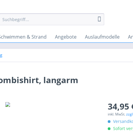
Schwimmen & Strand
Angebote
Auslaufmodelle
A
ng
ombishirt, langarm
34,95 
inkl. MwSt.
zzg
Versandko
Sofort ver