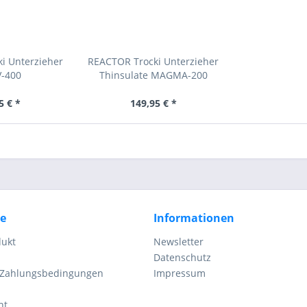
i Unterzieher
REACTOR Trocki Unterzieher
V-400
Thinsulate MAGMA-200
5 € *
149,95 € *
ce
Informationen
dukt
Newsletter
Datenschutz
 Zahlungsbedingungen
Impressum
ht