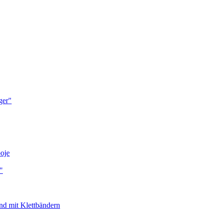
ger"
oje
"
d mit Klettbändern